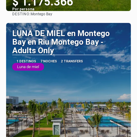
$ 1.175.366
Por persona
DESTINO:
Montego Bay
Ver
LUNA DE MIEL en Montego
Bay en Riu Montego Bay -
Adults Only
1 DESTINOS
7 NOCHES
2 TRANSFERS
Luna de miel