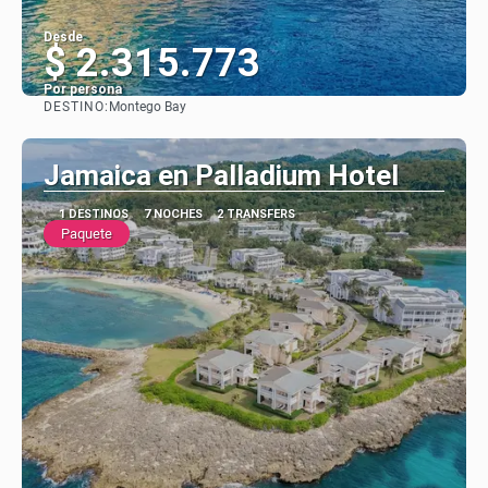
Desde
$ 2.315.773
Por persona
DESTINO:
Montego Bay
Ver
Jamaica en Palladium Hotel
1 DESTINOS
7 NOCHES
2 TRANSFERS
Paquete