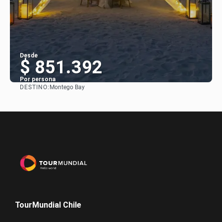
Desde
$ 851.392
Por persona
DESTINO:
Montego Bay
Ver
TourMundial Chile