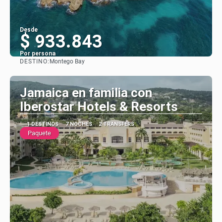
Desde
$ 933.843
Por persona
DESTINO:
Montego Bay
Ver
Jamaica en familia con
Iberostar Hotels & Resorts
1 DESTINOS
7 NOCHES
2 TRANSFERS
Paquete