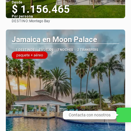
Desde
$ 1.156.465
Por persona
DESTINO:
Montego Bay
Ver
Jamaica en Moon Palace
1 DESTINOS
2 VUELOS
7 NOCHES
2 TRANSFERS
paquete + aéreo
Contacta con nosotros