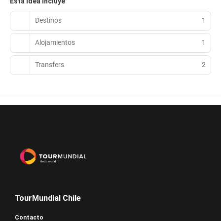
Esta idea incluye
Destinos
1
Alojamientos
1
Transfers
2
TourMundial Chile
Contacto