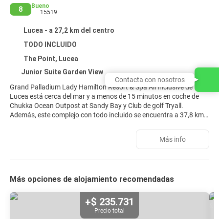
Bueno
8
15519
Lucea - a 27,2 km del centro
TODO INCLUIDO
The Point, Lucea
Junior Suite Garden View
Contacta con nosotros
Grand Palladium Lady Hamilton Resort & Spa All Inclusive de
Lucea está cerca del mar y a menos de 15 minutos en coche de
Chukka Ocean Outpost at Sandy Bay y Club de golf Tryall.
Además, este complejo con todo incluido se encuentra a 37,8 km
de Seven Mile Beach y a 33,3 km de Playa Doctor's Cave.
Más info
Relájate en el spa completo, que ofrece masajes, tratamientos
corporales y tratamientos faciales. Tras un baño en una de las 5
piscinas al aire libre nada como la playa privada para descansar.
Encontrarás también conexión a Internet wifi gratis, servicios de
Más opciones de alojamiento recomendadas
conserjería y servicio de cuidado infantil (de pago).
Te sentirás como en tu propia casa en cualquiera de las 512
+$ 235.731
habitaciones con minibar y televisión de pantalla plana. Descansa
Precio total
como nunca en una cama con edredón de plumas y ropa de cama