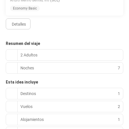
Arturo Merino Benitez Intl
(SCL)
Economy Basic
Detalles
Resumen del viaje
2 Adultos
Noches
7
Esta idea incluye
Destinos
1
Vuelos
2
Alojamientos
1