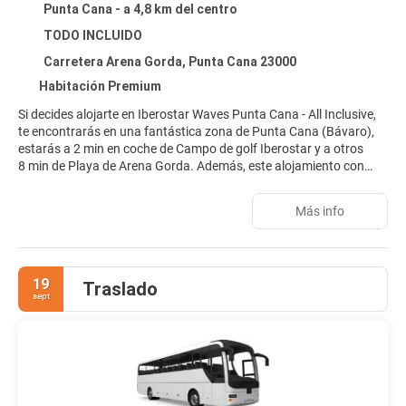
Punta Cana - a 4,8 km del centro
TODO INCLUIDO
Carretera Arena Gorda, Punta Cana 23000
Habitación Premium
Si decides alojarte en Iberostar Waves Punta Cana - All Inclusive,
te encontrarás en una fantástica zona de Punta Cana (Bávaro),
estarás a 2 min en coche de Campo de golf Iberostar y a otros
8 min de Playa de Arena Gorda. Además, este alojamiento con
todo incluido se encuentra a 7,7 km de Playa Cortecito y a 9,6 km
de Playa de Los Corales.
Más info
Relájate en el spa completo, que ofrece masajes, tratamientos
corporales y tratamientos faciales. Si hace buen tiempo,
aprovecha para jugar al golf o relajarte al sol en la playa privada.
19
Traslado
Encontrarás además conexión a Internet wifi gratis, servicio de
sept
cuidado infantil (de pago) y una tienda de recuerdos.
Te sentirás como en tu propia casa en cualquiera de las 427
habitaciones con decoraciones diferentes, equipadas con minibar
y máquina de café espresso. Las habitaciones disponen de
balcón. La conexión wifi gratis te permitirá mantenerte al día de