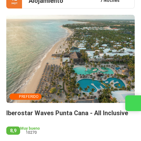
Alojamiento
7 Noches
sept
PREFERIDO
Contacta con nosotros
Iberostar Waves Punta Cana - All Inclusive
Muy bueno
8,9
10270