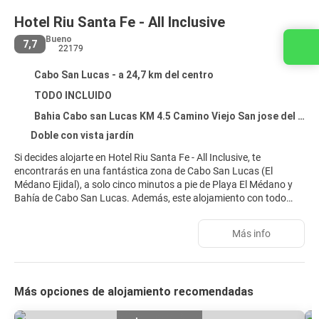
Hotel Riu Santa Fe - All Inclusive
Bueno
7,7
Contacta con nosotros
22179
Cabo San Lucas - a 24,7 km del centro
TODO INCLUIDO
Bahia Cabo san Lucas KM 4.5 Camino Viejo San jose del Cabo, Cabo San Lucas 23410
Doble con vista jardín
Si decides alojarte en Hotel Riu Santa Fe - All Inclusive, te
encontrarás en una fantástica zona de Cabo San Lucas (El
Médano Ejidal), a solo cinco minutos a pie de Playa El Médano y
Bahía de Cabo San Lucas. Además, este alojamiento con todo
incluido se encuentra a 4,4 km de Marina Del Rey y a 9,3 km de
Playa de Santa María.
Más info
Relájate en el spa completo, que ofrece masajes, tratamientos
corporales y tratamientos faciales. La diversión está asegurada
en este alojamiento, que ofrece 10 piscinas al aire libre, una
Más opciones de alojamiento recomendadas
discoteca y un parque acuático de acceso gratuito. Encontrarás
además conexión a Internet wifi gratis, servicio de cuidado infantil