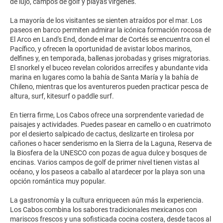
de lujo, campos de golf y playas vírgenes.
La mayoría de los visitantes se sienten atraídos por el mar. Los
paseos en barco permiten admirar la icónica formación rocosa de
El Arco en Land's End, donde el mar de Cortés se encuentra con el
Pacífico, y ofrecen la oportunidad de avistar lobos marinos,
delfines y, en temporada, ballenas jorobadas y grises migratorias.
El snorkel y el buceo revelan coloridos arrecifes y abundante vida
marina en lugares como la bahía de Santa María y la bahía de
Chileno, mientras que los aventureros pueden practicar pesca de
altura, surf, kitesurf o paddle surf.
En tierra firme, Los Cabos ofrece una sorprendente variedad de
paisajes y actividades. Puedes pasear en camello o en cuatrimoto
por el desierto salpicado de cactus, deslizarte en tirolesa por
cañones o hacer senderismo en la Sierra de la Laguna, Reserva de
la Biosfera de la UNESCO con pozas de agua dulce y bosques de
encinas. Varios campos de golf de primer nivel tienen vistas al
océano, y los paseos a caballo al atardecer por la playa son una
opción romántica muy popular.
La gastronomía y la cultura enriquecen aún más la experiencia.
Los Cabos combina los sabores tradicionales mexicanos con
mariscos frescos y una sofisticada cocina costera, desde tacos al