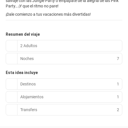
salvaje con las Jungle Party o empápate de la alegría de las Pink
Party… ¡Y que el ritmo no pare!
¡Dale comienzo a tus vacaciones más divertidas!
Resumen del viaje
2 Adultos
Noches
7
Esta idea incluye
Destinos
1
Alojamientos
1
Transfers
2