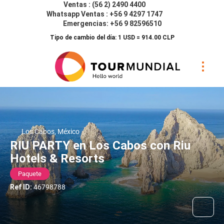
Ventas : (56 2) 2490 4400
Whatsapp Ventas : +56 9 4297 1747
Emergencias: +56 9 82596510
Tipo de cambio del día: 1 USD = 914.00 CLP
Los Cabos, México
RIU PARTY en Los Cabos con Riu
Hotels & Resorts
Paquete
Ref ID:
46798788