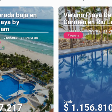
Ver
Ver
rada baja en
Verano Playa De
aya by
Carmen en Riu L
ham
1 DESTINOS
7 NOCHES
2 TRA
Paquete
S
7 NOCHES
2 TRANSFERS
Desde
7.217
$ 1.156.81