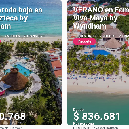
rada baja en
VERANO en Fami
zteca by
Viva Maya by
ham
Wyndham
S
7 NOCHES
2 TRANSFERS
1 DESTINOS
7 NOCHES
2 TRA
Paquete
Desde
0.768
$ 836.681
Por persona
DESTINO:
aya del Carmen
Playa del Carmen