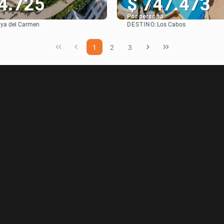
4.725
$ 747.473
Por persona
DESTINO:
aya del Carmen
Los Cabos
Ver
Ver
1
2
3