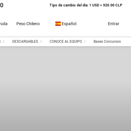
10
Tipo de cambio del día: 1 USD = 920.00 CLP
yuda
Peso Chileno
Español
Entrar
S
DESCARGABLES
CONOCE AL EQUIPO
Bases Concursos