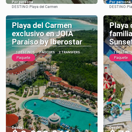
Por persona
Por persona
DESTINO:
DESTINO:
Playa del Carmen
Pl
Ver
Playa del Carmen
Playa 
exclusivo en JOIA
famili
Paraiso by Iberostar
Sunset
1 DESTINOS
7 NOCHES
2 TRANSFERS
1 DESTINO
Paquete
Paquete
Desde
Desde