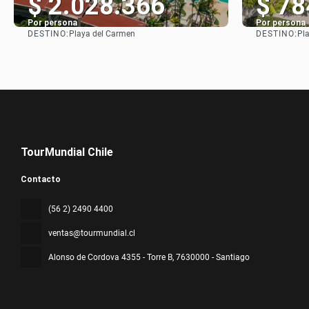
$ 2.028.366
$ 78
Por persona
Por persona
DESTINO:
DESTINO:
Playa del Carmen
Pl
Ver
TourMundial Chile
Contacto
(56 2) 2490 4400
ventas@tourmundial.cl
Alonso de Cordova 4355 - Torre B
, 7630000 - Santiago