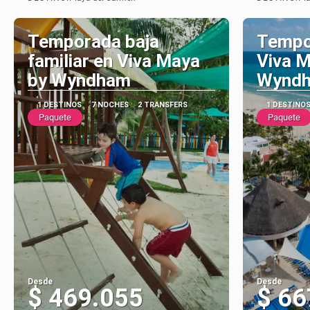
Ver
Temporada baja
Tempo
familiar en Viva Maya
Viva M
by Wyndham
Wynd
1 DESTINOS
7 NOCHES
2 TRANSFERS
1 DESTINO
Paquete
Paquete
Desde
Desde
$ 469.055
$ 66