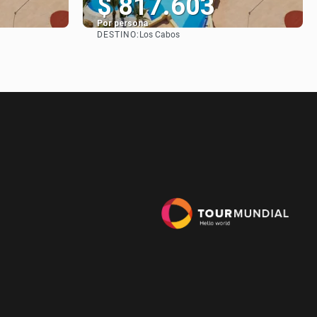
$ 817.603
Por persona
DESTINO:
Los Cabos
Ver