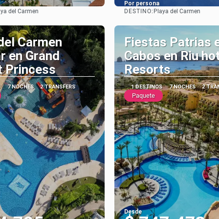
Por persona
DESTINO:
aya del Carmen
Playa del Carmen
Ver
Ver
del Carmen
Fiestas Patrias 
ar en Grand
Cabos en Riu ho
 Princess
Resorts
S
7 NOCHES
2 TRANSFERS
1 DESTINOS
7 NOCHES
2 TRA
Paquete
Desde