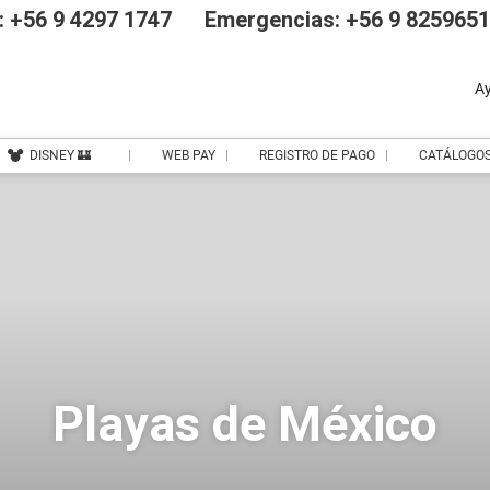
 +56 9 4297 1747
Emergencias: +56 9 825965
A
DISNEY 🏰
WEB PAY
REGISTRO DE PAGO
CATÁLOGO
Playas de México