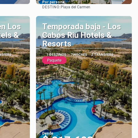
Por persona
DESTINO:
Playa del Carmen
Ver
en Los
Temporada baja - Los
tels &
Cabos Riu Hotels &
Resorts
NSFERS
1 DESTINOS
7 NOCHES
2 TRANSFERS
Paquete
Desde