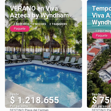
VERANO en Viva
Tempo
Azteca by Wyndham
Viva A
Wynd
1 DESTINOS
7 NOCHES
2 TRANSFERS
Paquete
1 DESTINO
Paquete
Desde
Desde
$ 1.218.655
$ 75
Por persona
Por persona
DESTINO:
DESTINO:
Playa del Carmen
Pl