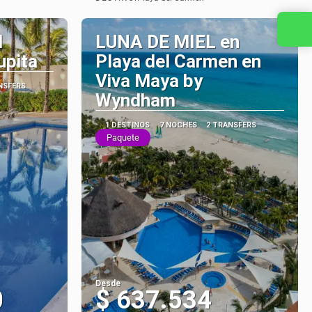
Ver
Contacta con nosotros
l
LUNA DE MIEL en
upita
Playa del Carmen en
Viva Maya by
NSFERS
Wyndham
1 DESTINOS
7 NOCHES
2 TRANSFERS
Paquete
Desde
0
$ 637.534