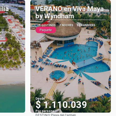
lia
VERANO en Viva Maya
by Wyndham
1 DESTINOS
7 NOCHES
2 TRANSFERS
Paquete
NSFERS
Desde
$ 1.110.039
Por persona
DESTINO:
Playa del Carmen