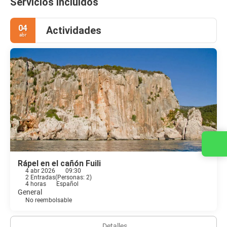
Servicios incluidos
04
Actividades
abr
Rápel en el cañón Fuili
4 abr 2026
09:30
2 Entradas
(
Personas: 2
)
4 horas
Español
General
No reembolsable
Detalles