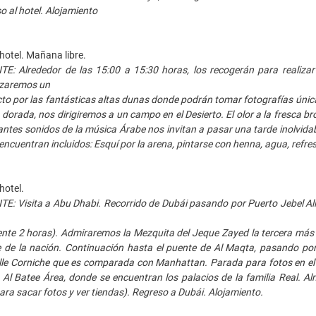
o al hotel. Alojamiento
hotel. Mañana libre.
 Alrededor de las 15:00 a 15:30 horas, los recogerán para realizar
lizaremos un
cto por las fantásticas altas dunas donde podrán tomar fotografías únicas
orada, nos dirigiremos a un campo en el Desierto. El olor a la fresca broc
jantes sonidos de la música Árabe nos invitan a pasar una tarde inolvida
 encuentran incluidos: Esquí por la arena, pintarse con henna, agua, refres
hotel.
 Visita a Abu Dhabi. Recorrido de Dubái pasando por Puerto Jebel Ali,
te 2 horas). Admiraremos la Mezquita del Jeque Zayed la tercera más 
 de la nación. Continuación hasta el puente de Al Maqta, pasando por 
lle Corniche que es comparada con Manhattan. Parada para fotos en el ho
l Batee Área, donde se encuentran los palacios de la familia Real. Alm
ara sacar fotos y ver tiendas). Regreso a Dubái. Alojamiento.