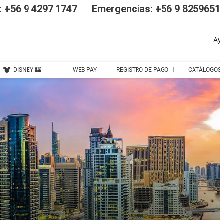
 +56 9 4297 1747
Emergencias: +56 9 825965
A
DISNEY 🏰
WEB PAY
REGISTRO DE PAGO
CATÁLOGO