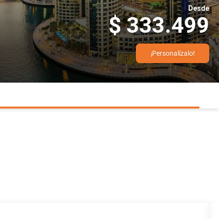
Desde
$ 333.499
¡Personalízalo!