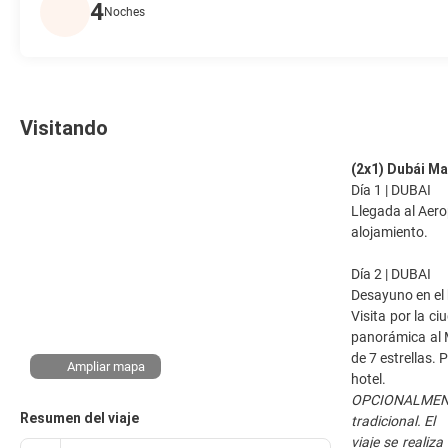
4
Noches
Visitando
(2x1) Dubái Ma
Día 1 | DUBAI
Llegada al Aero
alojamiento.
Día 2 | DUBAI
Desayuno en el 
Visita por la c
panorámica al M
de 7 estrellas.
Ampliar mapa
hotel.
OPCIONALMENTE: 
Resumen del viaje
tradicional. El
viaje se realiz