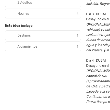
2 Adultos
incluida. Regres
Noches
4
Día 3 | DUBAI
Desayuno en el 
OPCIONALMENTE:
Esta idea incluye
vehículo) y rea
excitante traye
Destinos
1
dunas de arena d
agua y los rela
Alojamientos
1
del Vientre. (Se
Dia 4 | DUBAI
Desayuno en el 
OPCIONALMENTE:
capital de UAE
(aproximadamen
de UAE y padre
Llegada a la ca
Continuamos a A
(breve tiempo p