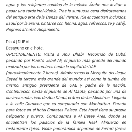
agua y los relajantes sonidos de la música Árabe nos invitan a
pasar una tarde inolvidable. Tras la suntuosa cena disfrutaremos
del antiguo arte de la Danza del Vientre. (Se encuentran incluidos:
Esquí por la arena, pintarse con henna, agua, refrescos, te y café).
Regreso al hotel. Alojamiento.
Dia 4 | DUBAI
Desayuno en el hotel.
OPCIONALMENTE: Visita a Abu Dhabi. Recorrido de Dubái
pasando por Puerto Jebel Ali, el puerto más grande del mundo
realizado por los hombres hasta la capital de UAE
(aproximadamente 2 horas). Admiraremos la Mezquita del Jeque
Zayed la tercera más grande del mundo; así como la tumba del
mismo, antiguo presidente de UAE y padre de la nación.
Continuación hasta el puente de Al Maqta, pasando por una de
las áreas más ricas de Abu Dhabi, el área de los Ministros. Llegada
a la calle Corniche que es comparada con Manhattan. Parada
para fotos en el hotel Emirates Palace. Este hotel tiene su propio
helipuerto y puerto. Continuamos a Al Batee Área, donde se
encuentran los palacios de la familia Real. Almuerzo en
restaurante típico. Visita panorámica al parque de Ferrari (breve