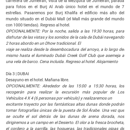
carretera de Jumeirah, vista de la Mezquita de Jumeirah; parada
para fotos en el Burj Al Arab único hotel en el mundo de 7
estrellas. Pasaremos por Burj Khalifa el edificio más alto del
mundo situado en el Dubái Mall (el Mall más grande del mundo
con 1000 tiendas). Regreso al hotel.
OPCIONALMENTE: Por la noche, salida a las 19:30 horas, para
disfrutar de las vistas y los sonidos de la cala de Dubái navegando
2 horas abordo en un Dhow tradicional. El
viaje se realiza desde la desembocadura del arroyo, a lo largo del
mismo hasta el iluminado Dubái Creek Golf Club que asemeja a
una vela de barco. Cena incluida. Regreso al hotel. Alojamiento
Día 3 | DUBAI
Desayuno en el hotel. Mañana libre.
OPCIONALMENTE: Alrededor de las 15:00 a 15:30 horas, los
recogerán para realizar la excursión más popular de Los
Vehículos 4 X 4 (6 personas por vehículo) y realizaremos un
excitante trayecto por las fantásticas altas dunas donde podrán
tomar fotografías únicas de la puesta de Sol Árabe. Una vez que
se oculte el sol detrás de las dunas de arena dorada, nos
dirigiremos a un campo en el Desierto. El olor a la fresca brocheta,
el cordero a la parrilla, las hogueras, las tradicionales pipas de