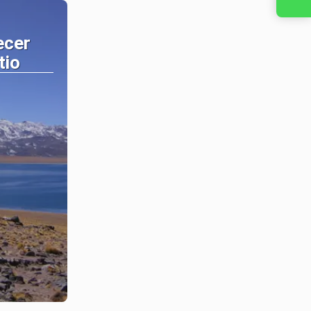
ecer
tio