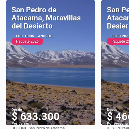
San Pedro de
San P
Atacama, Maravillas
Ataca
del Desierto
Desier
1 DESTINOS
4 NOCHES
1 DESTINO
Paquete 2026
Paquete 2
Desde
Desde
$ 633.300
$ 46
Por persona
Por persona
DESTINO:
DESTINO:
San Pedro de Atacama
Sa