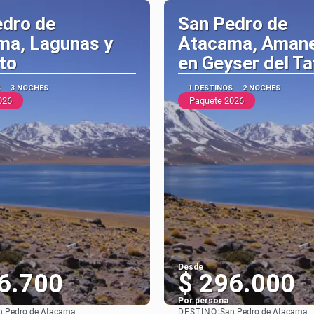
edro de
San Pedro de
ma, Lagunas y
Atacama, Aman
to
en Geyser del Ta
S
3 NOCHES
1 DESTINOS
2 NOCHES
026
Paquete 2026
Desde
6.700
$ 296.000
Por persona
DESTINO:
n Pedro de Atacama
San Pedro de Atacama