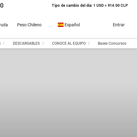
10
Tipo de cambio del día: 1 USD = 914.00 CLP
yuda
Peso Chileno
Español
Entrar
S
DESCARGABLES
CONOCE AL EQUIPO
Bases Concursos