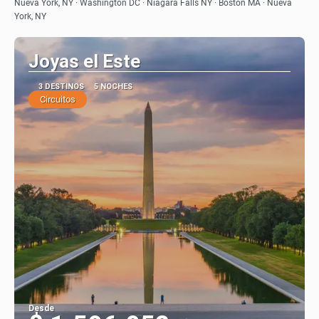
Ver
Nueva York, NY · Washington DC · Niagara Falls NY · Boston MA · Nueva
York, NY
Joyas el Este
3 DESTINOS
5 NOCHES
Circuitos
Desde