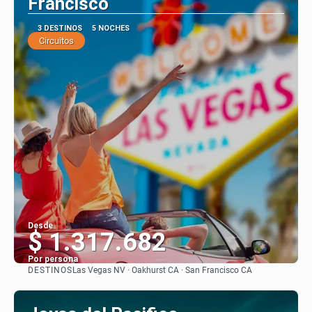
Francisco
3 DESTINOS
5 NOCHES
Circuitos
Desde
$ 1.317.682
Por persona
DESTINOS
Las Vegas NV · Oakhurst CA · San Francisco CA
Ver