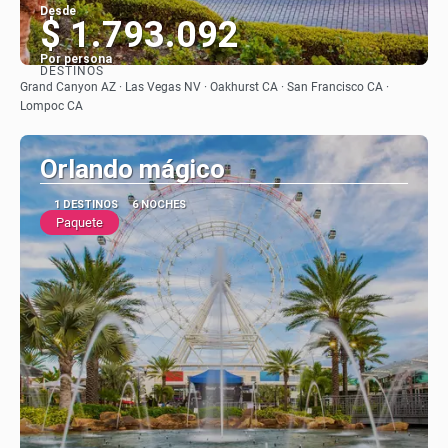
Desde
$ 1.793.092
Por persona
DESTINOS
Ver
Grand Canyon AZ · Las Vegas NV · Oakhurst CA · San Francisco CA ·
Lompoc CA
Orlando mágico
1 DESTINOS
6 NOCHES
Paquete