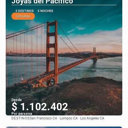
Joyas del Pacifico
3 DESTINOS
5 NOCHES
Circuitos
Desde
$ 1.102.402
Por persona
DESTINOS
San Francisco CA · Lompoc CA · Los Angeles CA
Ver