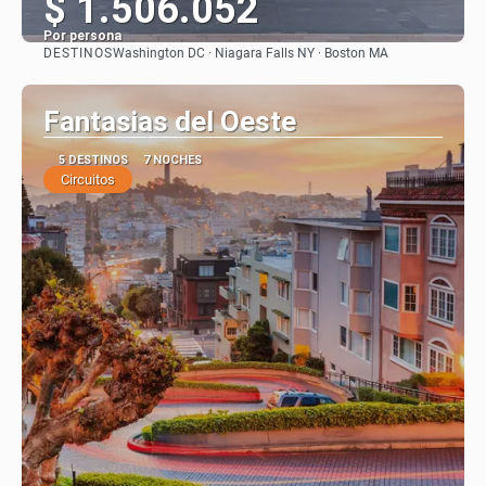
$ 1.506.052
Por persona
DESTINOS
Washington DC · Niagara Falls NY · Boston MA
Ver
Fantasias del Oeste
5 DESTINOS
7 NOCHES
Circuitos