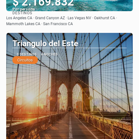
$ 2.169.832
Por persona
DESTINOS
Ver
Los Angeles CA · Grand Canyon AZ · Las Vegas NV · Oakhurst CA ·
Mammoth Lakes CA · San Francisco CA
Triangulo del Este
3 DESTINOS
6 NOCHES
Circuitos