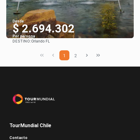
Desde
$ 2.694.302
Por persona
DESTINO:
Orlando FL
Ver
1
2
TourMundial Chile
Contacto