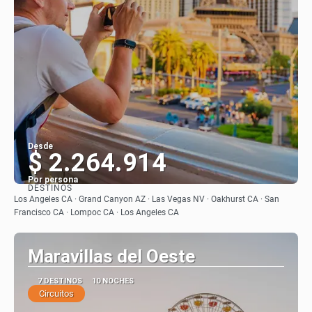
Desde
$ 2.264.914
Por persona
DESTINOS
Ver
Los Angeles CA · Grand Canyon AZ · Las Vegas NV · Oakhurst CA · San
Francisco CA · Lompoc CA · Los Angeles CA
Maravillas del Oeste
7 DESTINOS
10 NOCHES
Circuitos