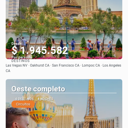
Desde
$ 1.945.582
Por persona
DESTINOS
Ver
Las Vegas NV · Oakhurst CA · San Francisco CA · Lompoc CA · Los Angeles
CA
Oeste completo
6 DESTINOS
9 NOCHES
Circuitos