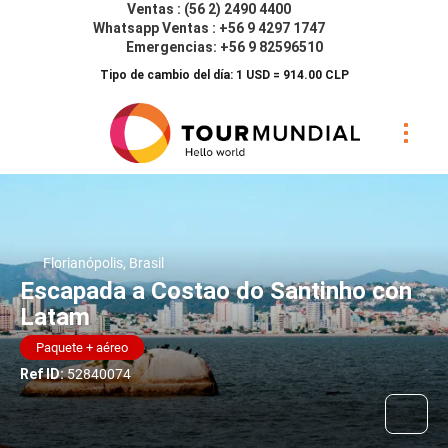
Ventas : (56 2) 2490 4400
Whatsapp Ventas : +56 9 4297 1747
Emergencias: +56 9 82596510
Tipo de cambio del día: 1 USD = 914.00 CLP
Florianópolis, Brasil
Escapada a Costao do Santinho con
Latam
Paquete + aéreo
Ref ID:
52840074