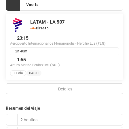
Vuelta
LATAM - LA 507
Directo
23:15
Aeropuerto Internacional de Florianópolis - Hercílio Luz
(FLN)
2h 40m
1:55
Arturo Merino Benitez Intl
(SCL)
+1 día
BASIC
Detalles
Resumen del viaje
2 Adultos