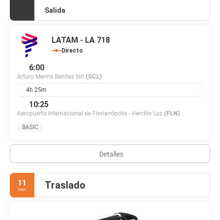
Salida
LATAM - LA 718
Directo
6:00
Arturo Merino Benitez Intl
(SCL)
4h 25m
10:25
Aeropuerto Internacional de Florianópolis - Hercílio Luz
(FLN)
BASIC
Detalles
11
Traslado
nov