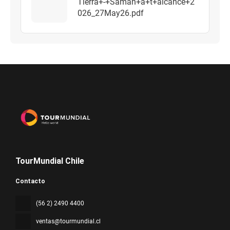
Tierra+-+Saman+a+t+alcance+2
026_27May26.pdf
TourMundial Chile
Contacto
(56 2) 2490 4400
ventas@tourmundial.cl