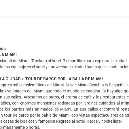
ida
 A MIAMI
 ciudad de Miami! Traslado al hotel. Tiempo libre para explorar la ciuda
ar su equipaje en el hotel y aprovechar la ciudad hasta que su habitación 
A LA CIUDAD + TOUR DE BARCO POR LA BAHÍA DE MIAMI
 lugares más emblemáticos de Miami. Desde Miami Beach a la Pequeña Hab
la viva imagen del Miami que todo el mundo se imagina. Si hay algo que 
n sus calles. Artesanos de puros, el aroma de café y los restaurante
 Gables, con enormes mansiones rodeadas por jardines cuidados al mil
e los barrios más animados de Miami. En sus calles encontrará restaur
 tour de barco por la bahía de Miami, con vistas espectaculares de Mia
s casas de los ricos y famosos! Regreso al hotel. ¡Tarde y noche libre!
ximadamente 5 horas.