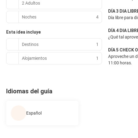
2 Adultos
DÍA 3 DIA LIBR
Noches
4
Día libre para d
DÍA 4 DIA LIBR
Esta idea incluye
¿Qué tal aprove
Destinos
1
DÍA 5 CHECK 
Aproveche un de
Alojamientos
1
11:00 horas.
Idiomas del guía
Español