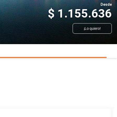
Desde
$ 1.155.636
¡Lo quiero!