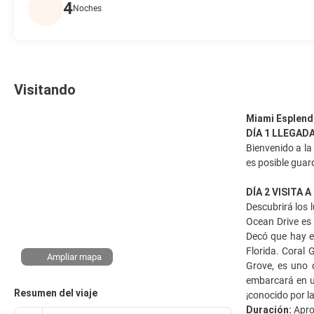
4
Noches
Visitando
Miami Esplend
DÍA 1 LLEGADA
Bienvenido a la
es posible guard
DÍA 2 VISITA 
Descubrirá los
Ocean Drive es 
Decó que hay e
Florida. Coral
Ampliar mapa
Grove, es uno d
embarcará en un
Resumen del viaje
¡conocido por la
Duración:
Apro