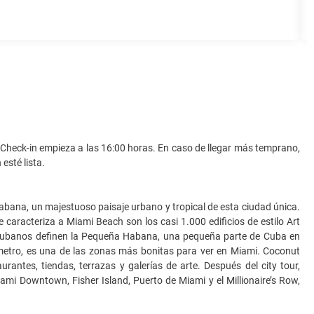
d. Check-in empieza a las 16:00 horas. En caso de llegar más temprano,
esté lista.
ana, un majestuoso paisaje urbano y tropical de esta ciudad única.
caracteriza a Miami Beach son los casi 1.000 edificios de estilo Art
s cubanos definen la Pequeña Habana, una pequeña parte de Cuba en
ímetro, es una de las zonas más bonitas para ver en Miami. Coconut
antes, tiendas, terrazas y galerías de arte. Después del city tour,
mi Downtown, Fisher Island, Puerto de Miami y el Millionaire’s Row,