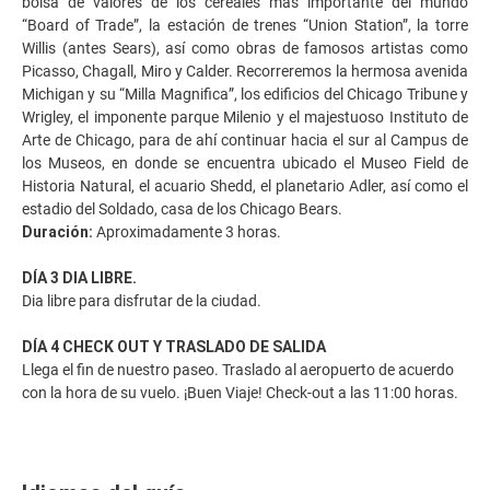
bolsa de valores de los cereales más importante del mundo
“Board of Trade”, la estación de trenes “Union Station”, la torre
Willis (antes Sears), así como obras de famosos artistas como
Picasso, Chagall, Miro y Calder. Recorreremos la hermosa avenida
Michigan y su “Milla Magnifica”, los edificios del Chicago Tribune y
Wrigley, el imponente parque Milenio y el majestuoso Instituto de
Arte de Chicago, para de ahí continuar hacia el sur al Campus de
los Museos, en donde se encuentra ubicado el Museo Field de
Historia Natural, el acuario Shedd, el planetario Adler, así como el
estadio del Soldado, casa de los Chicago Bears.
Duración:
Aproximadamente 3 horas.
DÍA 3 DIA LIBRE.
Dia libre para disfrutar de la ciudad.
DÍA 4 CHECK OUT Y TRASLADO DE SALIDA
Llega el fin de nuestro paseo. Traslado al aeropuerto de acuerdo
con la hora de su vuelo. ¡Buen Viaje! Check-out a las 11:00 horas.