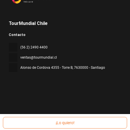
TourMundial Chile
Contacto
(56 2) 2490 4400
ventas@tourmundial.cl
Alonso de Cordova 4355 - Torre B
, 7630000 - Santiago
Todos los derechos reservados TourMundial Chile © 2026
Política
de privacidad
¡Lo quiero!