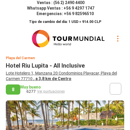
Ventas : (56 2) 2490 4400
Whatsapp Ventas : +56 9 4297 1747
Emergencias: +56 9 82596510
Tipo de cambio del día: 1 USD = 914.00 CLP
Playa del Carmen
Hotel Riu Lupita - All Inclusive
Lote Hotelero 1, Manzana 20 Condominios Playacar, Playa del
Carmen 77710
, a 3,8 km de Centro
Muy bueno
8
6277
Ver puntuaciones