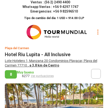
Ventas : (56 2) 2490 4400
Whatsapp Ventas : +56 9 4297 1747
Emergencias: +56 9 82596510
Tipo de cambio del día: 1 USD = 914.00 CLP
Playa del Carmen
Hotel Riu Lupita - All Inclusive
Lote Hotelero 1, Manzana 20 Condominios Playacar, Playa del
Carmen 77710
, a 3,8 km de Centro
Muy bueno
8
6277
Ver puntuaciones