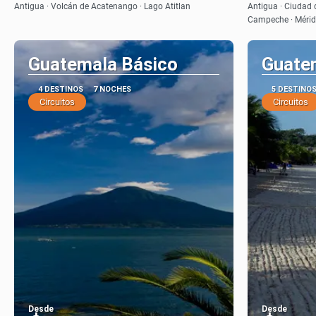
Ver
Antigua · Volcán de Acatenango · Lago Atitlan
Antigua · Ciudad 
Campeche · Méri
Guatemala Básico
Guate
4 DESTINOS
7 NOCHES
5 DESTINO
Circuitos
Circuitos
Desde
Desde