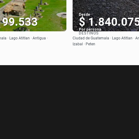
Desde
199.533
$ 1.840.07
Por persona
DESTINOS
Ver
Ver
la · Lago Atitlan · Antigua ·
Ciudad de Guatemala · Lago Atitlan · An
Izabal · Peten