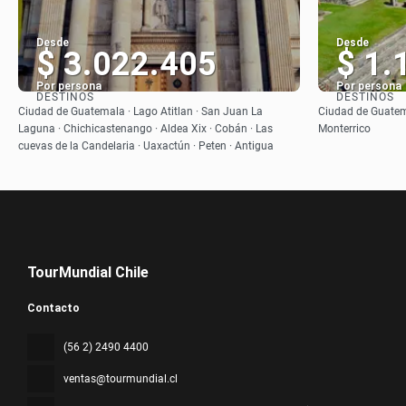
Desde
Desde
$ 3.022.405
$ 1.
Por persona
Por persona
DESTINOS
DESTINOS
Ver
Ciudad de Guatemala · Lago Atitlan · San Juan La
Ciudad de Guatema
Laguna · Chichicastenango · Aldea Xix · Cobán · Las
Monterrico
cuevas de la Candelaria · Uaxactún · Peten · Antigua
TourMundial Chile
Contacto
(56 2) 2490 4400
ventas@tourmundial.cl