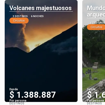
Volcanes majestuosos
Mundo
arqueo
3 DESTINOS
6 NOCHES
Circuitos
6 DESTINO
Circuitos
Desde
Desde
$ 1.388.887
$ 1.
Por persona
Por persona
DESTINOS
DESTINOS