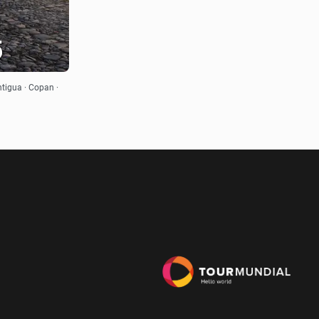
5
tigua · Copan ·