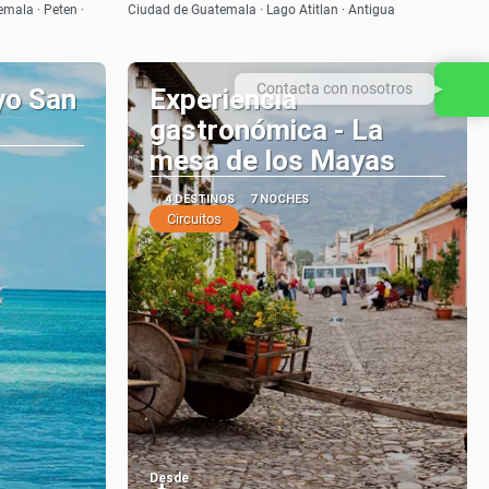
Ver
emala · Peten ·
Ciudad de Guatemala · Lago Atitlan · Antigua
Contacta con nosotros
yo San
Experiencia
gastronómica - La
mesa de los Mayas
4 DESTINOS
7 NOCHES
Circuitos
Desde