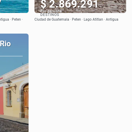
7
$ 2.869.291
Por persona
DESTINOS
Ver
tigua · Peten ·
Ciudad de Guatemala · Peten · Lago Atitlan · Antigua
 Rio