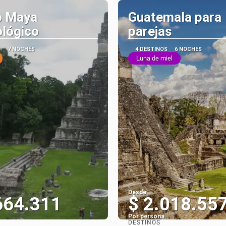
 Maya
Guatemala para
lógico
parejas
S
7 NOCHES
4 DESTINOS
6 NOCHES
Luna de miel
Desde
664.311
$ 2.018.55
Por persona
DESTINOS