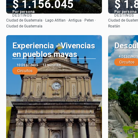
$ 1.156.045
$ 1.
Por persona
Por persona
DESTINOS
DESTINOS
Ver
Ciudad de Guatemala · Lago Atitlan · Antigua · Peten ·
Ciudad de Guatema
Ciudad de Guatemala
Roatán
Experiencia - Vivencias
Descu
en pueblos mayas
4 DESTINO
Circuitos
10 DESTINOS
12 NOCHES
Circuitos