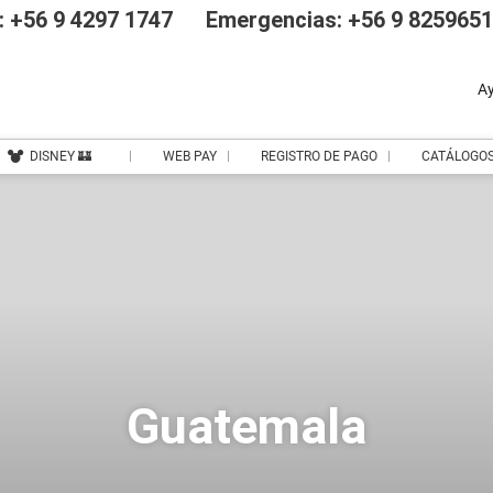
 +56 9 4297 1747
Emergencias: +56 9 825965
A
DISNEY 🏰
WEB PAY
REGISTRO DE PAGO
CATÁLOGO
Guatemala