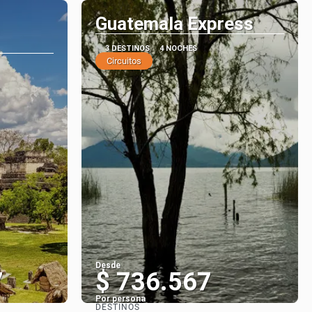
Guatemala Express
3 DESTINOS
4 NOCHES
Circuitos
Desde
7
$ 736.567
Por persona
DESTINOS