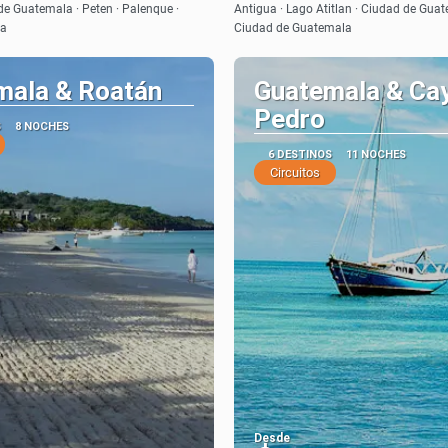
Ver
Ver
de Guatemala · Peten · Palenque ·
Antigua · Lago Atitlan · Ciudad de Guat
da
Ciudad de Guatemala
mala & Roatán
Guatemala & Ca
Pedro
S
8 NOCHES
6 DESTINOS
11 NOCHES
Circuitos
Desde