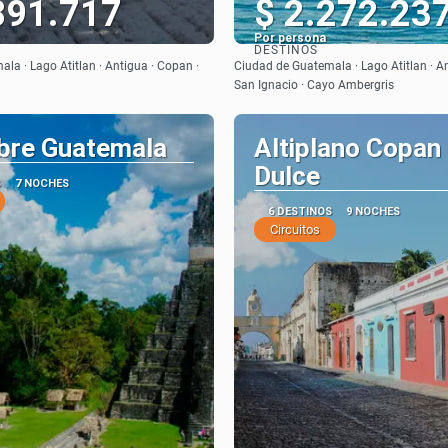
891.717
$ 2.272.23
Por persona
DESTINOS
Ver
Ver
la · Lago Atitlan · Antigua · Copan ·
Ciudad de Guatemala · Lago Atitlan · An
San Ignacio · Cayo Ambergris
bre Guatemala
Altiplano Copan
Dulce
S
7 NOCHES
6 DESTINOS
9 NOCHES
Circuitos