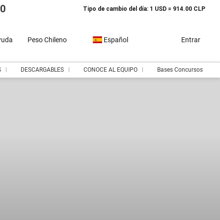
10
Tipo de cambio del día: 1 USD = 914.00 CLP
yuda
Peso Chileno
Español
Entrar
S
DESCARGABLES
CONOCE AL EQUIPO
Bases Concursos