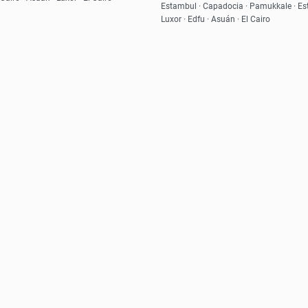
Ver
Ver
Estambul · Capadocia · Pamukkale · Est
Luxor · Edfu · Asuán · El Cairo