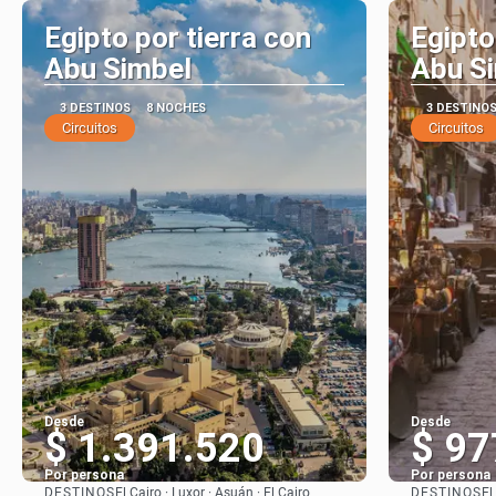
Egipto por tierra con
Egipto
Abu Simbel
Abu S
3 DESTINOS
8 NOCHES
3 DESTINO
Circuitos
Circuitos
Desde
Desde
$ 1.391.520
$ 97
Por persona
Por persona
DESTINOS
DESTINOS
El Cairo · Luxor · Asuán · El Cairo
El