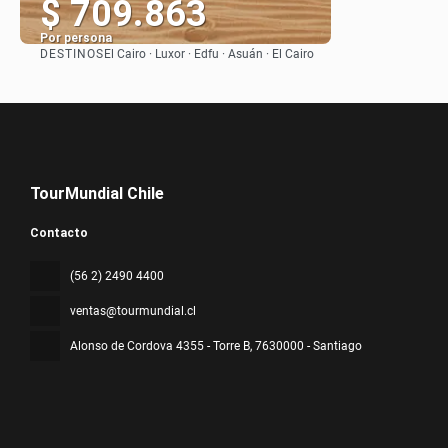
$ 709.863
Por persona
DESTINOS
El Cairo · Luxor · Edfu · Asuán · El Cairo
Ver
TourMundial Chile
Contacto
(56 2) 2490 4400
ventas@tourmundial.cl
Alonso de Cordova 4355 - Torre B
, 7630000 - Santiago