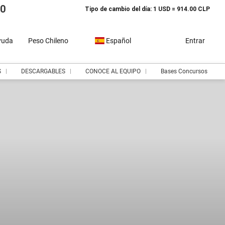
10
Tipo de cambio del día: 1 USD = 914.00 CLP
yuda
Peso Chileno
Español
Entrar
S
DESCARGABLES
CONOCE AL EQUIPO
Bases Concursos