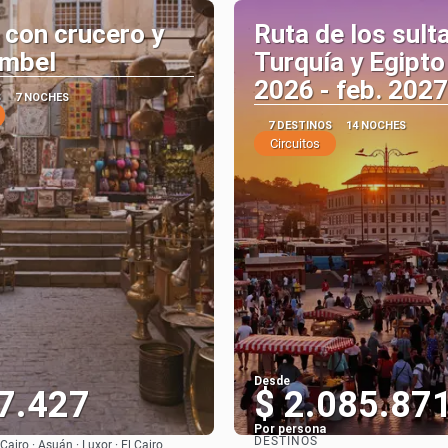
 con crucero y
Ruta de los sult
imbel
Turquía y Egipto
2026 - feb. 2027
S
7 NOCHES
7 DESTINOS
14 NOCHES
Circuitos
Desde
7.427
$ 2.085.87
Por persona
DESTINOS
 Cairo · Asuán · Luxor · El Cairo