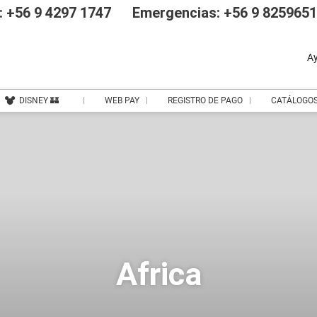
 +56 9 4297 1747
Emergencias: +56 9 825965
A
DISNEY 🏰
WEB PAY
REGISTRO DE PAGO
CATÁLOGO
Africa