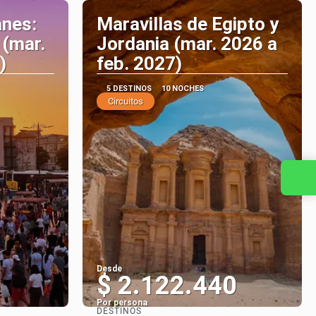
anes:
Maravillas de Egipto y
 (mar.
Jordania (mar. 2026 a
)
feb. 2027)
5 DESTINOS
10 NOCHES
Circuitos
Contacta con nosotros
Desde
1
$ 2.122.440
Por persona
DESTINOS