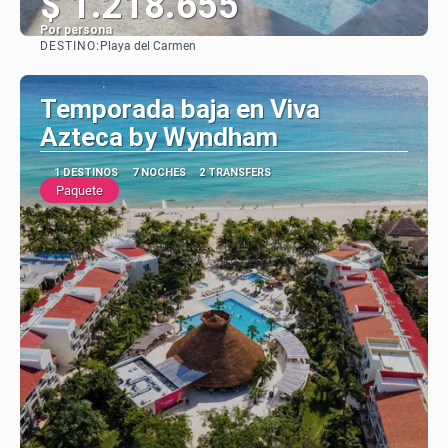
$ 1.218.655
Por persona
DESTINO:
Playa del Carmen
Ver
Temporada baja en Viva
Azteca by Wyndham
1 DESTINOS
7 NOCHES
2 TRANSFERS
Paquete