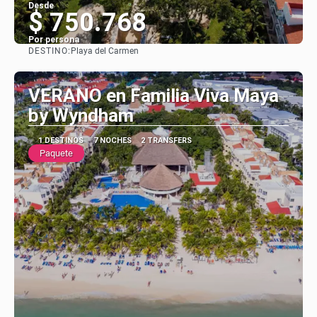
Desde
$ 750.768
Por persona
DESTINO:
Playa del Carmen
Ver
VERANO en Familia Viva Maya
by Wyndham
1 DESTINOS
7 NOCHES
2 TRANSFERS
Paquete