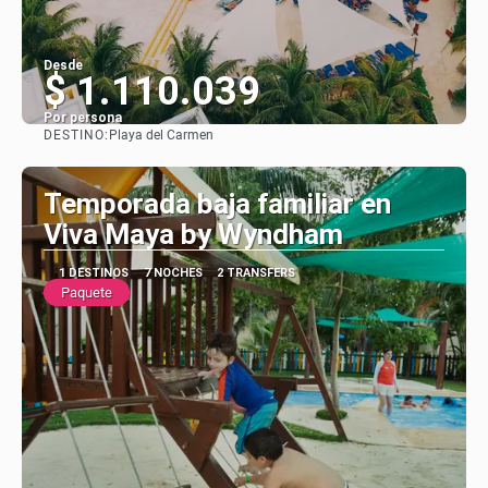
Desde
$ 1.110.039
Por persona
DESTINO:
Playa del Carmen
Ver
Temporada baja familiar en
Viva Maya by Wyndham
1 DESTINOS
7 NOCHES
2 TRANSFERS
Paquete