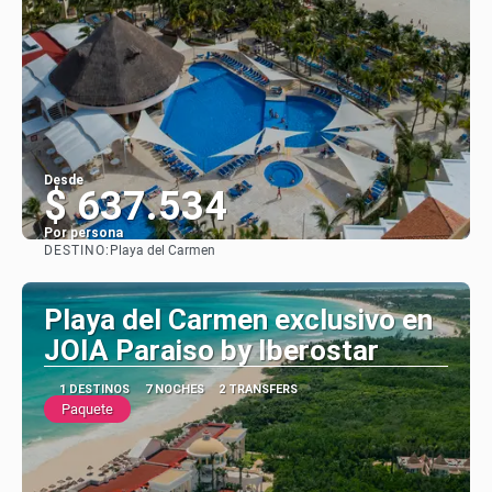
Desde
$ 637.534
Por persona
DESTINO:
Playa del Carmen
Ver
Playa del Carmen exclusivo en
JOIA Paraiso by Iberostar
1 DESTINOS
7 NOCHES
2 TRANSFERS
Paquete