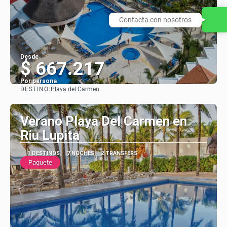
Contacta con nosotros
Desde
$ 667.217
Por persona
DESTINO:
Playa del Carmen
Ver
Verano Playa Del Carmen en
Riu Lupita
1 DESTINOS
7 NOCHES
2 TRANSFERS
Paquete