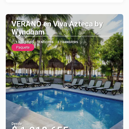
VERANO en Viva Azteca by
Wyndham
1 DESTINOS
7 NOCHES
2 TRANSFERS
Paquete
Desde