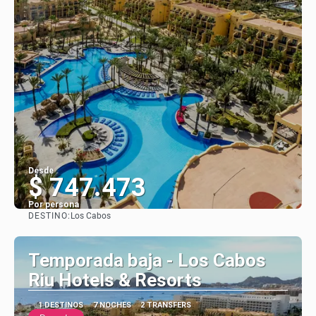
Desde
$ 747.473
Por persona
DESTINO:
Los Cabos
Ver
Temporada baja - Los Cabos
Riu Hotels & Resorts
1 DESTINOS
7 NOCHES
2 TRANSFERS