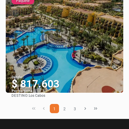
Paquete
Desde
$ 817.603
Por persona
DESTINO:
Los Cabos
Ver
1
2
3