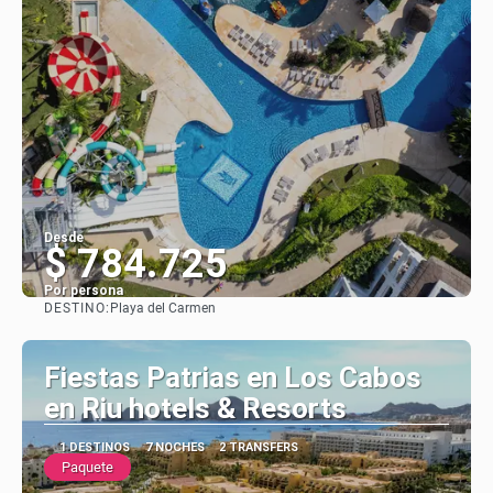
Desde
$ 784.725
Por persona
DESTINO:
Playa del Carmen
Ver
Fiestas Patrias en Los Cabos
en Riu hotels & Resorts
1 DESTINOS
7 NOCHES
2 TRANSFERS
Paquete