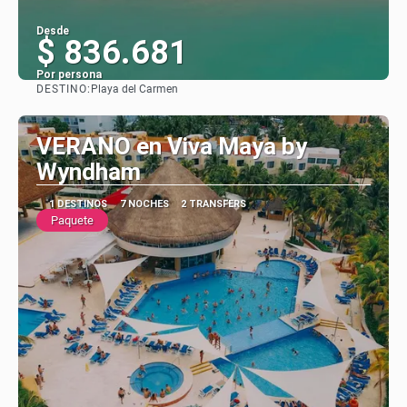
Desde
$ 836.681
Por persona
DESTINO:
Playa del Carmen
Ver
VERANO en Viva Maya by
Wyndham
1 DESTINOS
7 NOCHES
2 TRANSFERS
Paquete