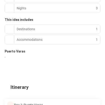
Nights
3
This idea includes
Destinations
1
Accommodations
1
Puerto Varas
.
Itinerary
Day 1: Puerto Varas