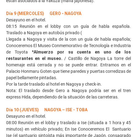
están asociados a la Yakuza (mafia japonesa).
Día 9 (MIERCOLES) GERO - NAGOYA
Desayuno en el hotel.
08:15 Reunión en el lobby con un guía de habla española.
Traslado a Nagoya en autobús privado (
Llegada a Nagoya y visita de la con un guía de habla española;
Conoceremos El Museo Conmemorativo de Tecnología e Industria
de Toyota
*Almuerzo por su cuenta en uno de los
restaurantes en el museo.
/ Castillo de Nagoya La torre del
homenaje está cerrada y no se puede entrar. Entramos en el
Palacio Honmaru Goten que tiene paredes y puertas corredizas de
papel bellamente pintadas.
Por la tarde traslado al hotel en Nagoya y check-in.
Nota: El traslado desde Gero a Nagoya podría ser en el tren
express Hida, dependiendo de la situación de las carreteras.
Día 10 (JUEVES) NAGOYA – ISE - TOBA
Desayuno en el hotel.
08:00 Reunión en el lobby y traslado a Ise (situada a 1 hora y 45
minutos) en vehículo privado; En Ise Conoceremos El Santuario
Ise (el santuario sintoísta más importante de Japón, consagrado