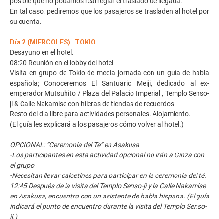
posible que no podamos rearreglar el traslado de llegada.
En tal caso, pediremos que los pasajeros se trasladen al hotel por
su cuenta.
Día 2 (MIERCOLES) TOKIO
Desayuno en el hotel.
08:20 Reunión en el lobby del hotel
Visita en grupo de Tokio de media jornada con un guía de habla
española; Conoceremos El Santuario Meiji, dedicado al ex-
emperador Mutsuhito / Plaza del Palacio Imperial , Templo Senso-
ji & Calle Nakamise con hileras de tiendas de recuerdos
Resto del día libre para actividades personales. Alojamiento.
(El guía les explicará a los pasajeros cómo volver al hotel.)
OPCIONAL: “Ceremonia del Te” en Asakusa
-Los participantes en esta actividad opcional no irán a Ginza con
el grupo
-Necesitan llevar calcetines para participar en la ceremonia del té.
12:45 Después de la visita del Templo Senso-ji y la Calle Nakamise
en Asakusa, encuentro con un asistente de habla hispana. (El guía
indicará el punto de encuentro durante la visita del Templo Senso-
ji.)