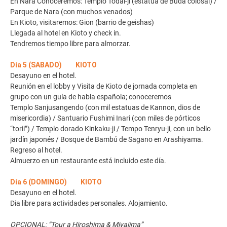
En Nara Conoceremos: Templo Todai-ji (estatua de Buda colosal) /
Parque de Nara (con muchos venados)
En Kioto, visitaremos: Gion (barrio de geishas)
Llegada al hotel en Kioto y check in.
Tendremos tiempo libre para almorzar.
Día 5 (SABADO) KIOTO
Desayuno en el hotel.
Reunión en el lobby y Visita de Kioto de jornada completa en
grupo con un guía de habla española; conoceremos
Templo Sanjusangendo (con mil estatuas de Kannon, dios de
misericordia) / Santuario Fushimi Inari (con miles de pórticos
“torii”) / Templo dorado Kinkaku-ji / Tempo Tenryu-ji, con un bello
jardín japonés / Bosque de Bambú de Sagano en Arashiyama.
Regreso al hotel.
Almuerzo en un restaurante está incluido este día.
Día 6 (DOMINGO) KIOTO
Desayuno en el hotel.
Dia libre para actividades personales. Alojamiento.
OPCIONAL: “Tour a Hiroshima & Miyajima”