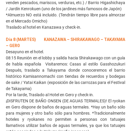
venden pescados, mariscos, verduras, etc.) / Barrio Higashichaya
/ Jardín Kenrokuen (uno de los jardines más famosos de Japón)
*Almuerzo NO está incluido. (Tendrán tiempo libre para almorzar
en el Mercado Omicho)
Traslado al hotel en Kanazawa y check-in.
Día 8 (MARTES) KANAZAWA – SHIRAKAWAGO – TAKAYAMA
– GER0
Desayuno en el hotel.
08:15 Reunión en el lobby y salida hacia Shirakawago con un guía
de habla española Visitaremos: Casas al estilo Gasshozukuri
Después, traslado a Takayama donde conoceremos el barrio
histórico Kamisannomachi con tiendas de recuerdos y bodegas
de sake / Yatai Kaikan (exposición de las carrozas para el Festival
de Takayama)
Por la tarde, Traslado al Hotel en Gero y check-in.
¡DISFRUTEN DE BAÑO ONSEN (DE AGUAS TERMALES)! El ryokan
en Gero dispone de baños de aguas termales. *Hay un baño sólo
para mujeres y otro baño sólo para hombres. *Tradicionalmente
hoteles y ryokanes no permiten a personas con tatuajes
llamativos utilizar baños de aguas termales, ya que los tatuajes