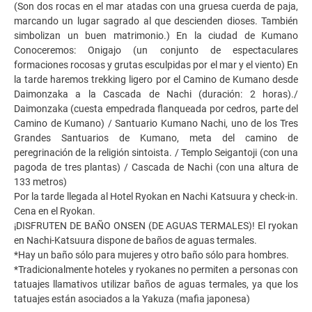
(Son dos rocas en el mar atadas con una gruesa cuerda de paja,
marcando un lugar sagrado al que descienden dioses. También
simbolizan un buen matrimonio.) En la ciudad de Kumano
Conoceremos: Onigajo (un conjunto de espectaculares
formaciones rocosas y grutas esculpidas por el mar y el viento) En
la tarde haremos trekking ligero por el Camino de Kumano desde
Daimonzaka a la Cascada de Nachi (duración: 2 horas)./
Daimonzaka (cuesta empedrada flanqueada por cedros, parte del
Camino de Kumano) / Santuario Kumano Nachi, uno de los Tres
Grandes Santuarios de Kumano, meta del camino de
peregrinación de la religión sintoista. / Templo Seigantoji (con una
pagoda de tres plantas) / Cascada de Nachi (con una altura de
133 metros)
Por la tarde llegada al Hotel Ryokan en Nachi Katsuura y check-in.
Cena en el Ryokan.
¡DISFRUTEN DE BAÑO ONSEN (DE AGUAS TERMALES)! El ryokan
en Nachi-Katsuura dispone de baños de aguas termales.
*Hay un baño sólo para mujeres y otro baño sólo para hombres.
*Tradicionalmente hoteles y ryokanes no permiten a personas con
tatuajes llamativos utilizar baños de aguas termales, ya que los
tatuajes están asociados a la Yakuza (mafia japonesa)