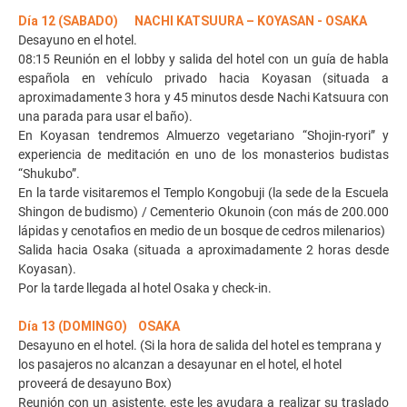
Día 12 (SABADO) NACHI KATSUURA – KOYASAN - OSAKA
Desayuno en el hotel.
08:15 Reunión en el lobby y salida del hotel con un guía de habla
española en vehículo privado hacia Koyasan (situada a
aproximadamente 3 hora y 45 minutos desde Nachi Katsuura con
una parada para usar el baño).
En Koyasan tendremos Almuerzo vegetariano “Shojin-ryori” y
experiencia de meditación en uno de los monasterios budistas
“Shukubo”.
En la tarde visitaremos el Templo Kongobuji (la sede de la Escuela
Shingon de budismo) / Cementerio Okunoin (con más de 200.000
lápidas y cenotafios en medio de un bosque de cedros milenarios)
Salida hacia Osaka (situada a aproximadamente 2 horas desde
Koyasan).
Por la tarde llegada al hotel Osaka y check-in.
Día 13 (DOMINGO) OSAKA
Desayuno en el hotel. (
Si la hora de salida del hotel es temprana y
los pasajeros no alcanzan a desayunar en el hotel, el hotel
proveerá de desayuno Box)
Reunión con un asistente, este les ayudara a realizar su traslado