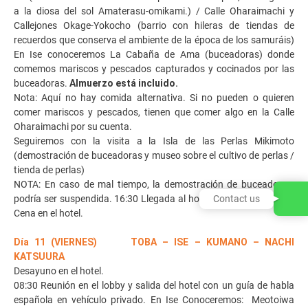
a la diosa del sol Amaterasu-omikami.) / Calle Oharaimachi y
Callejones Okage-Yokocho (barrio con hileras de tiendas de
recuerdos que conserva el ambiente de la época de los samuráis)
En Ise conoceremos La Cabaña de Ama (buceadoras) donde
comemos mariscos y pescados capturados y cocinados por las
buceadoras.
Almuerzo está incluido.
Nota: Aquí no hay comida alternativa. Si no pueden o quieren
comer mariscos y pescados, tienen que comer algo en la Calle
Oharaimachi por su cuenta.
Seguiremos con la visita a la Isla de las Perlas Mikimoto
(demostración de buceadoras y museo sobre el cultivo de perlas /
tienda de perlas)
NOTA: En caso de mal tiempo, la demostración de buceadoras,
Contact us
podría ser suspendida. 16:30 Llegada al hotel en Toba y check-in.
Cena en el hotel.
Día 11 (VIERNES) TOBA – ISE – KUMANO – NACHI
KATSUURA
Desayuno en el hotel.
08:30 Reunión en el lobby y salida del hotel con un guía de habla
española en vehículo privado. En Ise Conoceremos: Meotoiwa