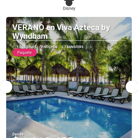
Disney
VERANO en Viva Azteca by
Wyndham
1 DESTINOS
7 NOCHES
2 TRANSFERS
Paquete
Desde