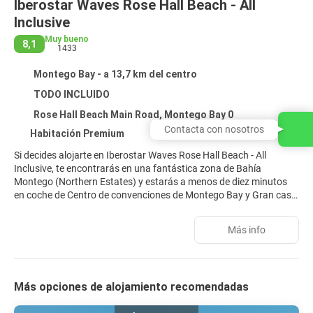
Iberostar Waves Rose Hall Beach - All
Inclusive
Muy bueno
8,1
1433
Montego Bay - a 13,7 km del centro
TODO INCLUIDO
Rose Hall Beach Main Road, Montego Bay 0
Contacta con nosotros
Habitación Premium
Si decides alojarte en Iberostar Waves Rose Hall Beach - All
Inclusive, te encontrarás en una fantástica zona de Bahía
Montego (Northern Estates) y estarás a menos de diez minutos
en coche de Centro de convenciones de Montego Bay y Gran casa
Rose Hall. Además, este alojamiento con todo incluido se
encuentra a 18,3 km de Playa Doctor's Cave y a 7,5 km de Club de
Más info
golf Half Moon.
Para un relax sin igual, nada como una visita al spa, que ofrece
masajes, tratamientos corporales y tratamientos faciales. La
Más opciones de alojamiento recomendadas
diversión está asegurada en este alojamiento, que ofrece 2
piscinas al aire libre, una discoteca y una pista de tenis al aire libre.