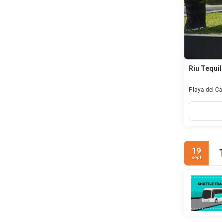
Riu Tequil
Playa del C
19
sept