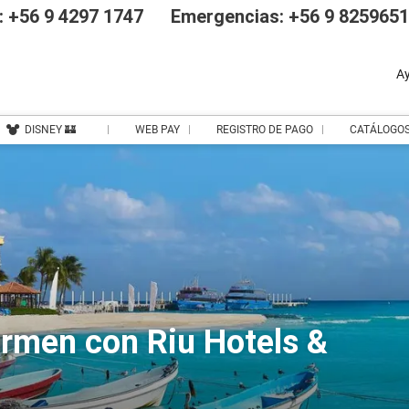
 +56 9 4297 1747
Emergencias: +56 9 825965
A
DISNEY 🏰
WEB PAY
REGISTRO DE PAGO
CATÁLOGO
rmen con Riu Hotels &