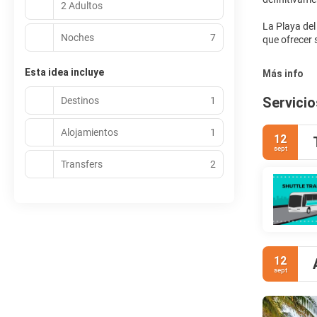
2 Adultos
La Playa de
Noches
7
que ofrecer s
Esta idea incluye
Más info
Servicio
Destinos
1
Alojamientos
1
12
sept
Transfers
2
12
sept