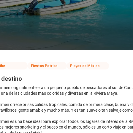
ibe
Fiestas Patrias
Playas de México
 destino
armen originalmente era un pequeño pueblo de pescadores al sur de Canc
una de las ciudades más coloridas y diversas en la Riviera Maya.
rmen ofrece brisas cálidas tropicales, comida de primera clase, buena vida
villosos, gente amable y mucho más. Y es tan suave o tan salvaje como 
rmen es una base ideal para explorar todos los lugares de interés de la R
os mejores snorkeling y el buceo en el mundo, sólo es un corto viaje en bar
te vale la pena el viaje!