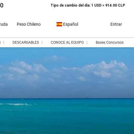
10
Tipo de cambio del día: 1 USD = 914.00 CLP
yuda
Peso Chileno
Español
Entrar
S
DESCARGABLES
CONOCE AL EQUIPO
Bases Concursos