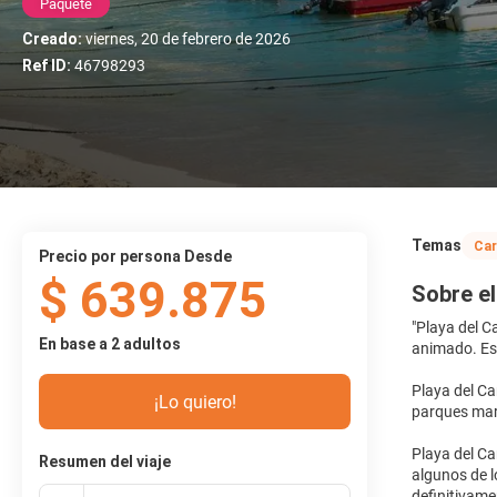
Paquete
Creado:
viernes, 20 de febrero de 2026
Ref ID:
46798293
Temas
Car
precio por persona Desde
$ 639.875
Sobre el
"Playa del C
En base a 2 adultos
animado. Es 
Playa del Ca
¡Lo quiero!
parques mara
Playa del Ca
Resumen del viaje
algunos de l
definitivamen