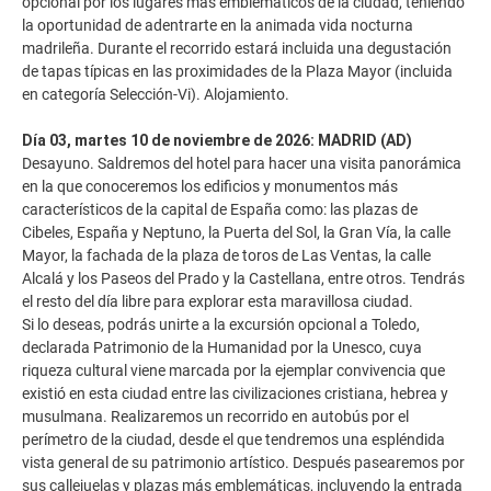
opcional por los lugares más emblemáticos de la ciudad, teniendo
la oportunidad de adentrarte en la animada vida nocturna
madrileña. Durante el recorrido estará incluida una degustación
de tapas típicas en las proximidades de la Plaza Mayor (incluida
en categoría Selección-Vi). Alojamiento.
Día 03, martes 10 de noviembre de 2026: MADRID (AD)
Desayuno. Saldremos del hotel para hacer una visita panorámica
en la que conoceremos los edificios y monumentos más
característicos de la capital de España como: las plazas de
Cibeles, España y Neptuno, la Puerta del Sol, la Gran Vía, la calle
Mayor, la fachada de la plaza de toros de Las Ventas, la calle
Alcalá y los Paseos del Prado y la Castellana, entre otros. Tendrás
el resto del día libre para explorar esta maravillosa ciudad.
Si lo deseas, podrás unirte a la excursión opcional a Toledo,
declarada Patrimonio de la Humanidad por la Unesco, cuya
riqueza cultural viene marcada por la ejemplar convivencia que
existió en esta ciudad entre las civilizaciones cristiana, hebrea y
musulmana. Realizaremos un recorrido en autobús por el
perímetro de la ciudad, desde el que tendremos una espléndida
vista general de su patrimonio artístico. Después pasearemos por
sus callejuelas y plazas más emblemáticas, incluyendo la entrada