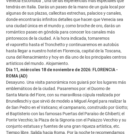
Venecia Escondida”, una de las experiencias más especiales que
tendrás en Italia. Darás un paseo de la mano de un guía local por
algunas de sus plazas, callecitas estrechas, palacios y canales,
donde encontrarás infinitos detalles que hacen que Venecia sea
una ciudad única en el mundo y, como broche de oro, darás un
romántico paseo en góndola para conocer los canales más
pintorescos de la ciudad. A la hora indicada, tomaremos
el vaporetto hasta el Tronchetto y continuaremos en autobús
hasta llegar a nuestro hotel en Florencia, capital de la Toscana,
cuna del Renacimiento y hoy en día uno de los principales centros
artísticos del mundo. Alojamiento.
Día 11, miércoles 18 de noviembre de 2026: FLORENCIA -
ROMA (AD)
Desayuno. Una visita panorámica nos guiará por los lugares más
emblemáticos de la ciudad. Pasaremos por: el Duomo de
Santa Maria del Fiore, con su maravillosa cúpula realizada por
Brunelleschi y que sirvió de modelo a Miguel Ángel para realizar la
de San Pedro en el Vaticano; el campanario, construido por Giotto;
el Baptisterio con las famosas Puertas del Paraíso de Ghiberti; el
Ponte Vecchio; la Plaza de la Signoria con el Palazzo Vecchio y su
conjunto estatuas y fuentes de una gran riqueza artística, etc.
Tiempo libre. Salida hacia Roma. Por la noche te recomendamos