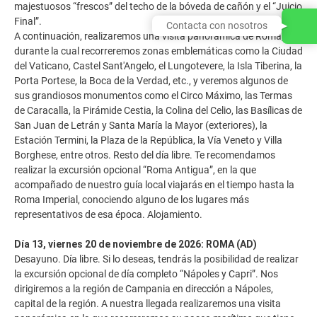
majestuosos “frescos” del techo de la bóveda de cañón y el “Juicio
Final”.
Contacta con nosotros
A continuación, realizaremos una visita panorámica de Roma,
durante la cual recorreremos zonas emblemáticas como la Ciudad
del Vaticano, Castel Sant'Angelo, el Lungotevere, la Isla Tiberina, la
Porta Portese, la Boca de la Verdad, etc., y veremos algunos de
sus grandiosos monumentos como el Circo Máximo, las Termas
de Caracalla, la Pirámide Cestia, la Colina del Celio, las Basílicas de
San Juan de Letrán y Santa María la Mayor (exteriores), la
Estación Termini, la Plaza de la República, la Vía Veneto y Villa
Borghese, entre otros. Resto del día libre. Te recomendamos
realizar la excursión opcional “Roma Antigua”, en la que
acompañado de nuestro guía local viajarás en el tiempo hasta la
Roma Imperial, conociendo alguno de los lugares más
representativos de esa época. Alojamiento.
Día 13, viernes 20 de noviembre de 2026: ROMA (AD)
Desayuno. Día libre. Si lo deseas, tendrás la posibilidad de realizar
la excursión opcional de día completo “Nápoles y Capri”. Nos
dirigiremos a la región de Campania en dirección a Nápoles,
capital de la región. A nuestra llegada realizaremos una visita