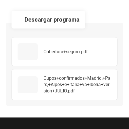
descargar programa
Cobertura+seguro.pdf
Cupos+confirmados+Madrid,+Pa
rs,+Alpes+e+Italia+va+Iberia+ver
sion+JULIO.pdf