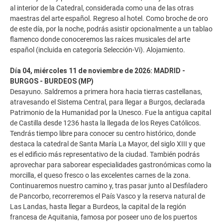
al interior de la Catedral, considerada como una de las otras
maestras del arte español. Regreso al hotel. Como broche de oro
de este día, por la noche, podrás asistir opcionalmente a un tablao
flamenco donde conoceremos las raíces musicales del arte
español (incluida en categoría Selección-Vi). Alojamiento.
Día 04, miércoles 11 de noviembre de 2026: MADRID -
BURGOS - BURDEOS (MP)
Desayuno. Saldremos a primera hora hacia tierras castellanas,
atravesando el Sistema Central, para llegar a Burgos, declarada
Patrimonio de la Humanidad por la Unesco. Fue la antigua capital
de Castilla desde 1236 hasta la llegada de los Reyes Católicos.
Tendrás tiempo libre para conocer su centro histórico, donde
destaca la catedral de Santa María La Mayor, del siglo XIII y que
es el edificio más representativo de la ciudad. También podrás
aprovechar para saborear especialidades gastronómicas como la
morcilla, el queso fresco o las excelentes carnes de la zona.
Continuaremos nuestro camino y, tras pasar junto al Desfiladero
de Pancorbo, recorreremos el País Vasco y la reserva natural de
Las Landas, hasta llegar a Burdeos, la capital de la región
francesa de Aquitania, famosa por poseer uno de los puertos