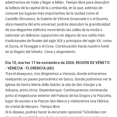
adentrarnos en Italia y llegar a Milán. Tiempo libre para descubrir
la belleza de la capital de la Lombardía, en la que, además de
conocer los lugares más importantes de la ciudad como el
Castello Sforzesco, la Galería de Vittorio Emanuele II o el Duomo,
obra maestra del arte universal; podrás descubrir la grandiosidad
de sus elegantes edificios recorriendo las calles de la moda o
saborear un delicioso cappuccino en alguno de sus cafés más
tradicionales de finales del siglo XIX y principios del siglo XX, como
el Zucca, el Taveggia o el Cova. Continuación hacia nuestro hotel
en la Región del Véneto. Cena y alojamiento.
Día 10, martes 17 de noviembre de 2026: REGIÓN DE VÉNETO
- VENECIA - FLORENCIA (AD)
Tras el desayuno, nos dirigiremos a Venecia, donde entraremos
realizando un paseo panorámico en barco, donde podremos ver la
iglesia de Santa María della Salute, la isla de San Giorgio y la
Aduana, entre otros. Desembarque. Continuaremos caminando
junto al majestuoso exterior del Palacio de los Dogos y la Piazzeta,
lugar de acceso a la Piazza San Marco y visitaremos una fábrica
de cristal de Murano. Tiempo libre.
Si lo deseas, podrás hacer la excursión opcional “Góndolas con