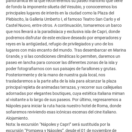
panorámica en la que recorreremos su paseo marítimo que tiene
de fondo la imponente silueta del Vesubio, y conoceremos los
principales lugares de interés en la ciudad como la Plaza del
Plebiscito, la Galleria Umberto I, el famoso Teatro San Carlo y el
Castel Nuovo, entre otros. A continuación, tomaremos un barco
que nos llevará a la paradisíaca y exclusiva isla de Capri, donde
podremos disfrutar de este enclave deseado por emperadores y
reyes en la antigüedad, refugio de privilegiados y uno de los
lugares con más encanto del mundo. Tras desembarcar en Marina
Grande, y si las condiciones climáticas lo permiten, daremos un
paseo en lancha para conocer las diferentes zonas de la isla y
poder fotografiarnos con sus paisajes de farallones y grutas.
Posteriormente y de la mano de nuestra guía local, nos
trasladaremos a la parte alta de la isla para alcanzar la plaza
principal repleta de animadas terrazas, y recorrer sus callejuelas
adornadas por elegantes boutiques, cuya estética italiana miman
al visitante a lo largo de sus paseos. Por último, regresaremos a
Nápoles para iniciar la ruta hacia nuestro hotel de Roma, donde
soñaremos reviviendo esas icónicas escenas del cine italiano.
Alojamiento.
Nota: la excursión “Nápoles y Capri” será sustituida por la
excursión “Pompeya y Nápoles”, desde el 01 de noviembre de