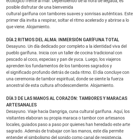
ecológico frente al mar. Dependiendo de la hora de llegada, es
posible disfrutar de una bienvenida
cultural garífuna con tambores suaves y sonrisas auténticas. Este
primer día invita a respirar, soltar el ritmo acelerado y abrirse a lo
que viene. Alojamiento.
DÍA 2 RITMOS DEL ALMA: INMERSIÓN GARÍFUNA TOTAL
Desayuno. Un día dedicado por completo a la identidad viva del
pueblo garífuna. Inicia con un taller de cocina tradicional con
pescado al coco, especias y pan de yuca. Luego, los viajeros
aprenden los fundamentos de los tambores sagrados y
el significado profundo detrás de cada ritmo. El día concluye con
una ceremonia de tambor espiritual, donde se siente la fuerza
ancestral de esta cultura afrodescendiente. Alojamiento.
DÍA 3 DE LAS MANOS AL CORAZÓN: TAMBORES Y MARACAS
ARTESANALES
Desayuno. Viaje hacia Dangriga, cuna cultural garífuna. Aquí, los
visitantes elaboran su propia maraca o tambor con artesanos
locales, guiados paso a paso por quienes han heredado este arte
sagrado. Además de trabajar con las manos, este día permite
entender el simbolismo del sonido como canal de resistencia,