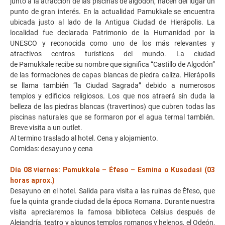
junto a la atracción de las piscinas de algodón, hacen del lugar un
punto de gran interés. En la actualidad Pamukkale se encuentra
ubicada justo al lado de la Antigua Ciudad de Hierápolis. La
localidad fue declarada Patrimonio de la Humanidad por la
UNESCO y reconocida como uno de los más relevantes y
atractivos centros turísticos del mundo. La ciudad
de Pamukkale recibe su nombre que significa “Castillo de Algodón”
de las formaciones de capas blancas de piedra caliza. Hierápolis
se llama también “la Ciudad Sagrada” debido a numerosos
templos y edificios religiosos. Los que nos atraerá sin duda la
belleza de las piedras blancas (travertinos) que cubren todas las
piscinas naturales que se formaron por el agua termal también.
Breve visita a un outlet.
Al termino traslado al hotel. Cena y alojamiento.
Comidas: desayuno y cena
Día 08 viernes: Pamukkale – Éfeso – Esmina o Kusadasi (03
horas aprox.)
Desayuno en el hotel. Salida para visita a las ruinas de Éfeso, que
fue la quinta grande ciudad de la época Romana. Durante nuestra
visita apreciaremos la famosa biblioteca Celsius después de
Alejandría, teatro y algunos templos romanos y helenos, el Odeón,