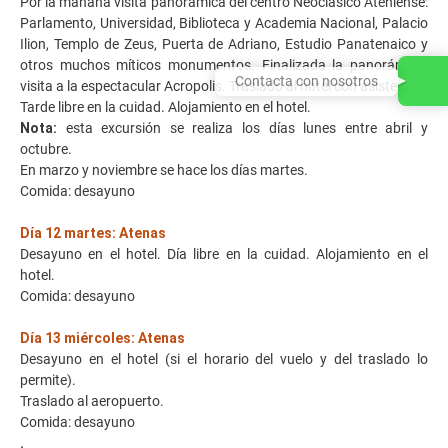
Por la mañana visita panorámica del centro Neoclásico Ateniense:
Parlamento, Universidad, Biblioteca y Academia Nacional, Palacio
Ilion, Templo de Zeus, Puerta de Adriano, Estudio Panatenaico y
otros muchos míticos monumentos. Finalizada la panorámica,
Contacta con nosotros
visita a la espectacular Acropolis. Traslado al hotel con asistente.
Tarde libre en la cuidad. Alojamiento en el hotel.
Nota:
esta excursión se realiza los días lunes entre abril y
octubre.
En marzo y noviembre se hace los días martes.
Comida: desayuno
Día 12 martes: Atenas
Desayuno en el hotel. Día libre en la cuidad. Alojamiento en el
hotel.
Comida: desayuno
Día 13 miércoles: Atenas
Desayuno en el hotel (si el horario del vuelo y del traslado lo
permite).
Traslado al aeropuerto.
Comida: desayuno
.