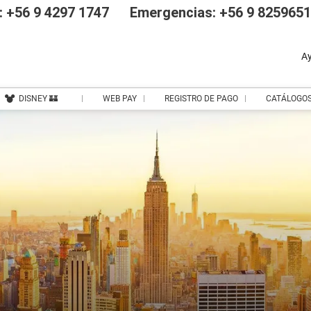
 +56 9 4297 1747
Emergencias: +56 9 825965
A
DISNEY 🏰
WEB PAY
REGISTRO DE PAGO
CATÁLOGO