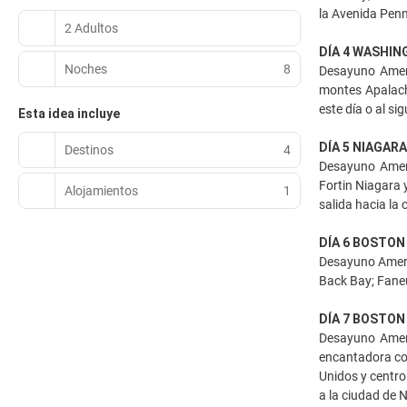
la Avenida Penn
2 Adultos
DÍA 4 WASHIN
Noches
8
Desayuno Ameri
montes Apalache
este día o al si
Esta idea incluye
DÍA 5 NIAGAR
Destinos
4
Desayuno Ameri
Fortin Niagara 
Alojamientos
1
salida hacia la
DÍA 6 BOSTON
Desayuno Americ
Back Bay; Faneu
DÍA 7 BOSTON
Desayuno Amer
encantadora con
Unidos y centro
a la ciudad de 