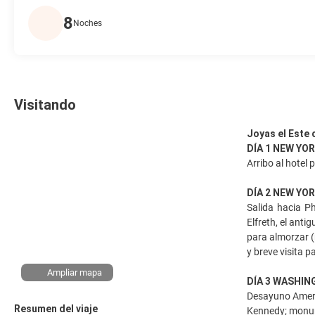
8
Noches
Visitando
Joyas el Este
DÍA 1 NEW YO
Arribo al hotel 
DÍA 2 NEW YO
Salida hacia Ph
Elfreth, el ant
para almorzar (
y breve visita 
Ampliar mapa
DÍA 3 WASHI
Desayuno Americ
Resumen del viaje
Kennedy; monum