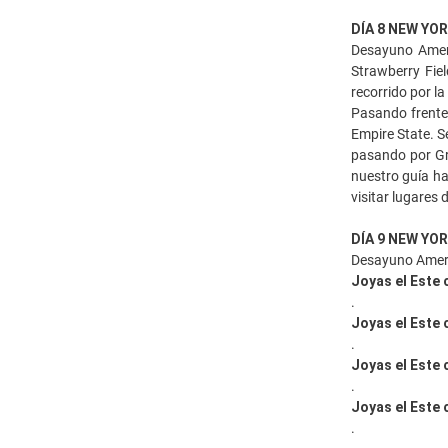
DÍA 8 NEW YO
Desayuno Ameri
Strawberry Fie
recorrido por l
Pasando frente 
Empire State. S
pasando por Gre
nuestro guía ha
visitar lugares 
DÍA 9 NEW YO
Desayuno Americ
Joyas el Este
.
Joyas el Este
.
Joyas el Este
.
Joyas el Este
.