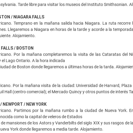
sylvania. Tarde libre para visitar los museos del Instituto Smithsonian. A
GTON / NIAGARA FALLS
cano. Temprano en la mañana salida hacia Niagara. La ruta recorre 
s. Llegaremos a Niagara en horas de la tarde y acorde a la temporada 
guiente. Alojamiento.
A FALLS / BOSTON
cano. Por la mañana completaremos la visita de las Cataratas del Nia
y el Lago Ontario. A la hora indicada
 ciudad de Boston donde llegaremos a últimas horas de la tarda. Alojamie
ano. Por la mañana visita de la ciudad: Universidad de Harvard, Plaza Copl
il Hall (centro comercial); el Mercado Quincy y otros puntos de interés Ta
 / NEWPORT / NEW YORK
icano. Partimos por la mañana rumbo a la ciudad de Nueva York. E
ocida como la capital de veleros de Estados
 de mansiones de los Astors y Vanderbilts del siglo XIX y sus rasgos de 
Nueva York donde llegaremos a media tarde. Alojamiento.