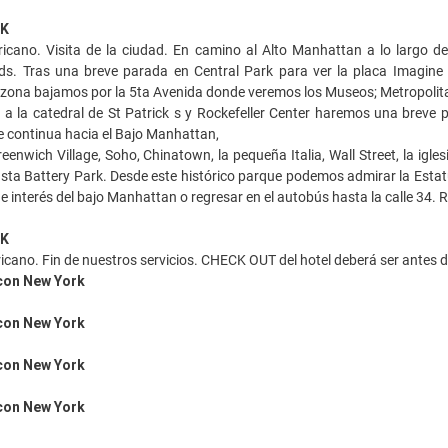
RK
cano. Visita de la ciudad. En camino al Alto Manhattan a lo largo del 
lds. Tras una breve parada en Central Park para ver la placa Imagi
a zona bajamos por la 5ta Avenida donde veremos los Museos; Metropolit
a la catedral de St Patrick s y Rockefeller Center haremos una breve p
e continua hacia el Bajo Manhattan,
enwich Village, Soho, Chinatown, la pequeña Italia, Wall Street, la igle
sta Battery Park. Desde este histórico parque podemos admirar la Estat
de interés del bajo Manhattan o regresar en el autobús hasta la calle 34. R
RK
ano. Fin de nuestros servicios. CHECK OUT del hotel deberá ser antes 
 con New York
 con New York
 con New York
 con New York