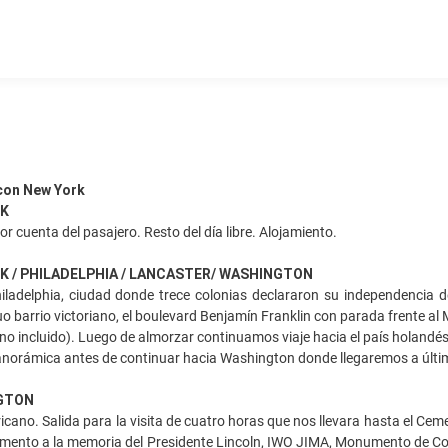
 con New York
RK
por cuenta del pasajero. Resto del día libre. Alojamiento.
RK / PHILADELPHIA / LANCASTER/ WASHINGTON
iladelphia, ciudad donde trece colonias declararon su independencia de 
iguo barrio victoriano, el boulevard Benjamín Franklin con parada frente a
no incluido). Luego de almorzar continuamos viaje hacia el país holan
panorámica antes de continuar hacia Washington donde llegaremos a últim
NGTON
ano. Salida para la visita de cuatro horas que nos llevara hasta el Ce
ento a la memoria del Presidente Lincoln, IWO JIMA, Monumento de Corea