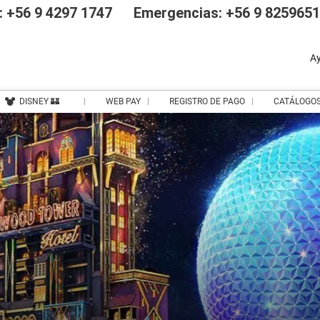
 +56 9 4297 1747
Emergencias: +56 9 825965
A
DISNEY 🏰
WEB PAY
REGISTRO DE PAGO
CATÁLOGO