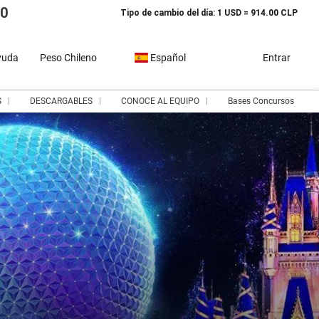
10
Tipo de cambio del día: 1 USD = 914.00 CLP
yuda
Peso Chileno
Español
Entrar
S
DESCARGABLES
CONOCE AL EQUIPO
Bases Concursos