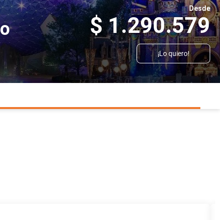
Desde
$ 1.290.579
co
¡Lo quiero!