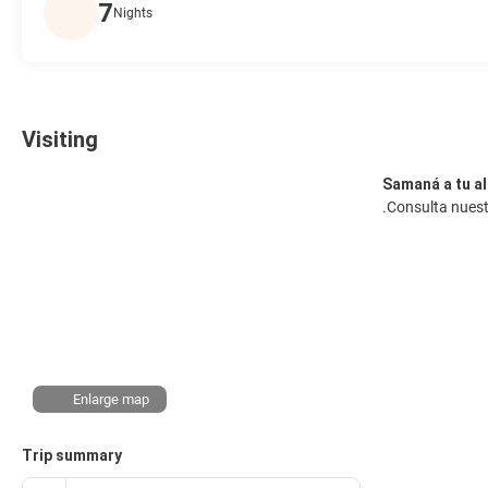
7
Nights
Visiting
Samaná a tu a
.Consulta nuest
Enlarge map
Trip summary