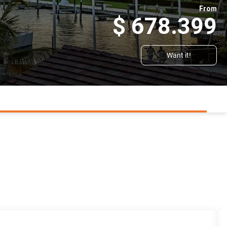
From
$ 678.399
Want it!