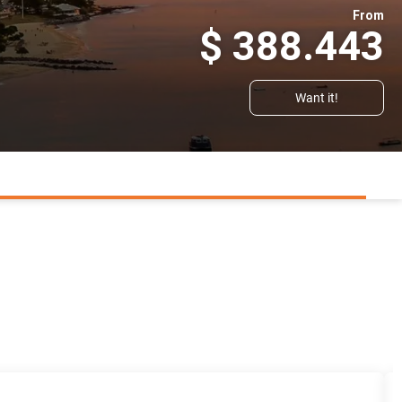
From
$ 388.443
Want it!