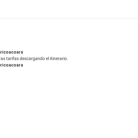
ericoacoara
as tarifas descargando el itinerario.
ericoacoara