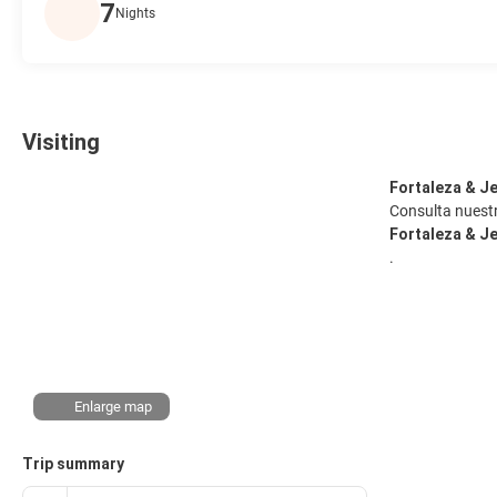
7
Nights
Visiting
Fortaleza & J
Consulta nuestr
Fortaleza & J
.
Enlarge map
Trip summary